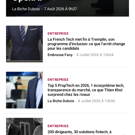
La Biche Dubois
-
7 Août 2026 À 9h37
ENTREPRISE
La French Tech met fin à Tremplin, son
programme d’inclusion: ce que l’arrêt change
pour les candidats
Embrasse Fany
-
8 Juillet 2026 À 15h04
ENTREPRISE
Top 5 PropTech en 2026, 1 écosystème tech,
transparence du marché, ce que Thien Khoi
surprend chez les rivaux
La Biche Dubois
-
8 Juillet 2026 À 13h06
ENTREPRISE
200 dirigeants, 30 solutions fintech, à