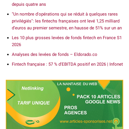
depuis quatre ans
"Un nombre d'opérations qui se réduit à quelques rares
privilégiés": les fintechs françaises ont levé 1,25 milliard
d'euros au premier semestre, en hausse de 51% sur un an
Les 10 plus grosses levées de fonds fintech en France S1
2026
Analyses des levées de fonds – Eldorado.co
Fintech française : 57 % d'EBITDA positif en 2026 | Infonet