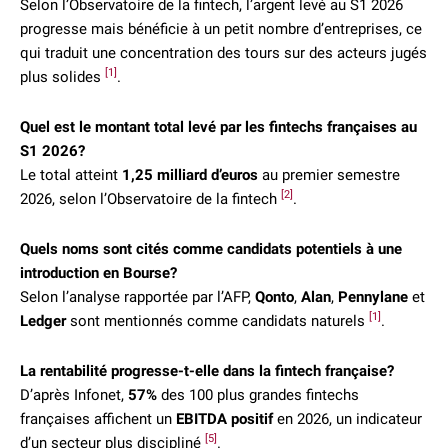
Selon l’Observatoire de la fintech, l’argent levé au S1 2026
progresse mais bénéficie à un petit nombre d’entreprises, ce
qui traduit une concentration des tours sur des acteurs jugés
[1]
plus solides
.
Quel est le montant total levé par les fintechs françaises au
S1 2026?
Le total atteint
1,25 milliard d’euros
au premier semestre
[2]
2026, selon l’Observatoire de la fintech
.
Quels noms sont cités comme candidats potentiels à une
introduction en Bourse?
Selon l’analyse rapportée par l’AFP,
Qonto
,
Alan
,
Pennylane
et
[1]
Ledger
sont mentionnés comme candidats naturels
.
La rentabilité progresse-t-elle dans la fintech française?
D’après Infonet,
57%
des 100 plus grandes fintechs
françaises affichent un
EBITDA positif
en 2026, un indicateur
[5]
d’un secteur plus discipliné
.