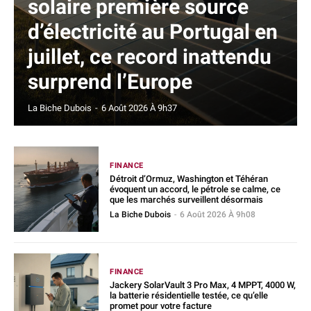
solaire première source
d’électricité au Portugal en
juillet, ce record inattendu
surprend l’Europe
La Biche Dubois
-
6 Août 2026 À 9h37
FINANCE
Détroit d’Ormuz, Washington et Téhéran
évoquent un accord, le pétrole se calme, ce
que les marchés surveillent désormais
La Biche Dubois
-
6 Août 2026 À 9h08
FINANCE
Jackery SolarVault 3 Pro Max, 4 MPPT, 4000 W,
la batterie résidentielle testée, ce qu’elle
promet pour votre facture