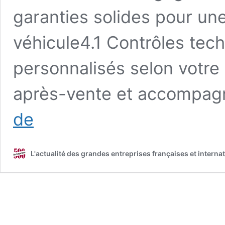
garanties solides pour une
véhicule4.1 Contrôles tec
personnalisés selon votre
après-vente et accompa
L’entreprise
de
Autosur
:
un
L'actualité des grandes entreprises françaises et interna
choix
de
confiance
pour
votre
contrôle
technique